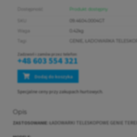
Dostępność
Produkt dostępny
SKU
09.4604.0004GT
Waga
0.42kg
Tagi
GENIE
,
ŁADOWARKA TELESK
Zadzwoń i zamów przez telefon:
+48 603 554 321
Dodaj do koszyka
Specjalne ceny przy zakupach hurtowych.
Opis
ZASTOSOWANIE:
ŁADOWARKI TELESKOPOWE GENIE TERE