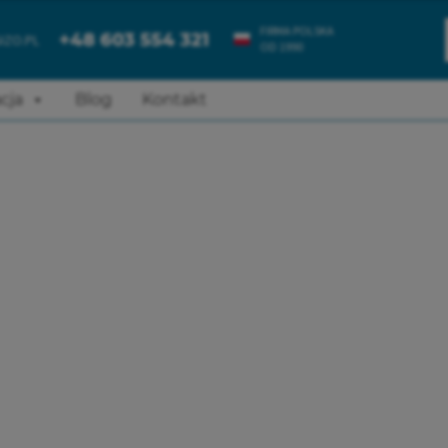
+48 603 554 321
IZO.PL
OD 1990
cja
Blog
Kontakt