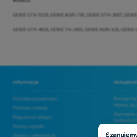
MODELE:
GENIE GTH-5519, GENIE AGRI-730, GENIE GTH-3007, GENI
GENIE GTH-4010, GENIE TH-1955, GENIE AGRI-625, GENIE
Informacje
Aktualnoś
Polityka prywatności
Pompa ham
objawy jej 
Polityka cookies
Wymiana us
Regulamin sklepu
hydraulicz
Koszty wysyłki
kroku
Szanujemy
Zwroty i reklamacje
Układ hydr