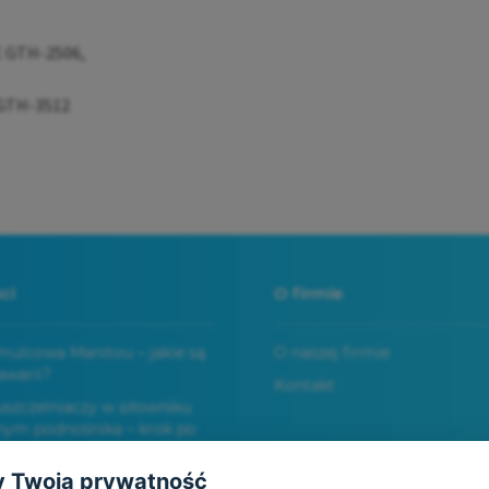
E GTH-2506,
 GTH-3512
ci
O firmie
ulcowa Manitou – jakie są
O naszej firmie
awarii?
Kontakt
zczelniaczy w siłowniku
nym podnośnika – krok po
 Twoją prywatność
auliczny wózka widłowego –