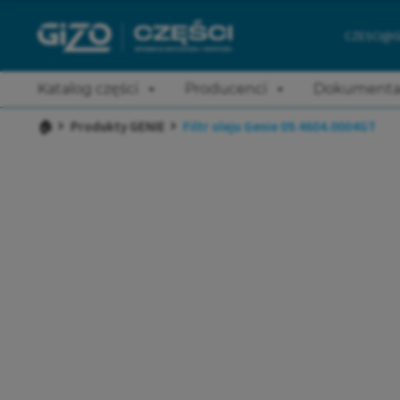
CZESCI@G
Katalog części
Producenci
Dokumenta
🏠
Produkty GENIE
Filtr oleju Genie 09.4604.0004GT