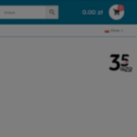
0
0.00
zł
Polski
▼