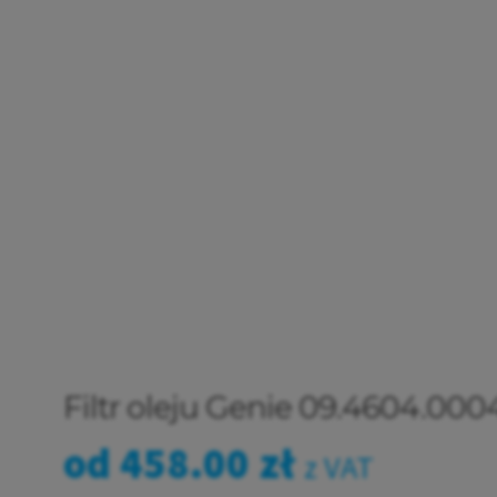
Filtr oleju Genie 09.4604.00
od
458.00
zł
z VAT