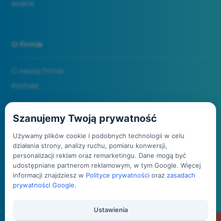
awarie
O firmie
O naszej firmie
Kontakt
Szanujemy Twoją prywatność
Społeczność
Używamy plików cookie i podobnych technologii w celu
działania strony, analizy ruchu, pomiaru konwersji,
Facebook
personalizacji reklam oraz remarketingu. Dane mogą być
udostępniane partnerom reklamowym, w tym Google. Więcej
Instagram
informacji znajdziesz w
Polityce prywatności
oraz
zasadach
YouTube
prywatności Google
.
Ustawienia