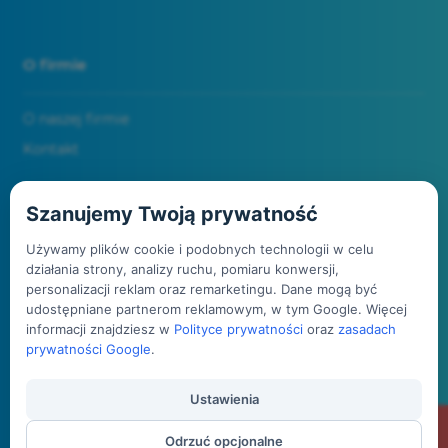
O firmie
O naszej firmie
Kontakt
Szanujemy Twoją prywatność
Społeczność
Używamy plików cookie i podobnych technologii w celu
działania strony, analizy ruchu, pomiaru konwersji,
Facebook
personalizacji reklam oraz remarketingu. Dane mogą być
udostępniane partnerom reklamowym, w tym Google. Więcej
Instagram
informacji znajdziesz w
Polityce prywatności
oraz
zasadach
YouTube
prywatności Google
.
Ustawienia
Odrzuć opcjonalne