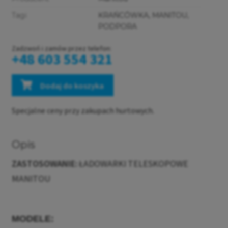
Tagi
KRAŃCÓWKA
,
MANITOU
,
PODPORA
Zadzwoń i zamów przez telefon:
+48 603 554 321
Dodaj do koszyka
Specjalne ceny przy zakupach hurtowych.
Opis
ZASTOSOWANIE:
ŁADOWARKI
TELESKOPOWE
MANITOU
MODELE
: