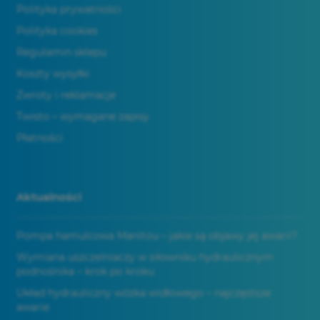
Polityka prywatności
Polityka cookies
Regulamin sklepu
Koszty wysyłki
Zwroty i reklamacje
Twisto – wymagane zapisy
Płatności
Aktualności
Pompa hamulcowa Manitou – jakie są objawy jej awarii?
Wymiana uszczelniaczy w siłowniku hydraulicznym
podnośnika – krok po kroku
Układ hydrauliczny wózka widłowego – najczęstsze
awarie