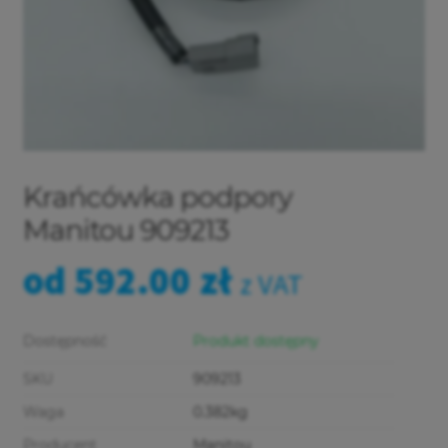
Krańcówka podpory
Manitou 909213
od
592.00
zł
z VAT
Dostępność
Produkt dostępny
SKU
909213
Waga
0.382kg
Producent
Manitou