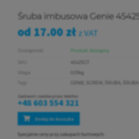
Śruba imbusowa Genie 4542
od
17.00
zł
z VAT
Dostępność
Produkt dostępny
SKU
45425GT
Waga
0.01kg
Tagi
GENIE
,
SCREW
,
ŚRUBA
,
ŚRUBA
Zadzwoń i zamów przez telefon:
+48 603 554 321
Dodaj do koszyka
Specjalne ceny przy zakupach hurtowych.