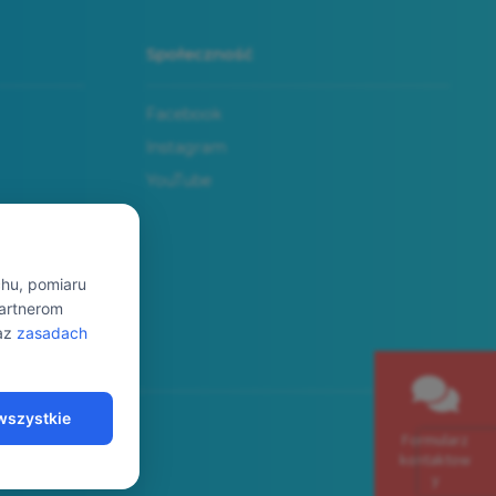
Społeczność
Facebook
Instagram
YouTube
chu, pomiaru
partnerom
az
zasadach
wszystkie
Formularz
kontaktow
y