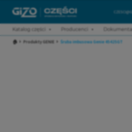
CZESCI@G
Katalog części
Producenci
Dokumenta
🏠
Produkty GENIE
Śruba imbusowa Genie 45425GT