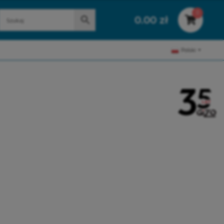
0
0.00
zł
Polski
▼