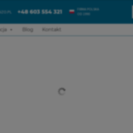
+48 603 554 321
IZO.PL
OD 1990
cja
Blog
Kontakt