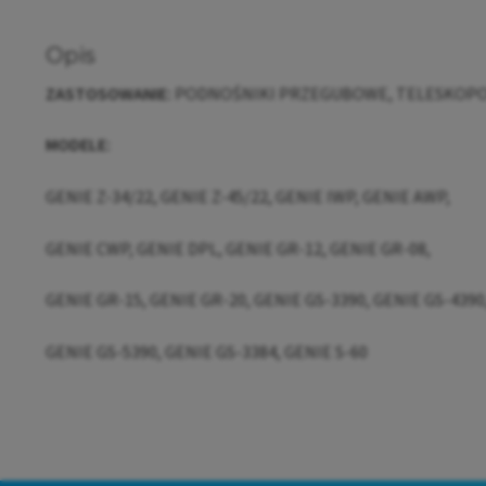
Opis
ZASTOSOWANIE:
PODNOŚNIKI PRZEGUBOWE, TELESKOP
MODELE:
GENIE Z-34/22, GENIE Z-45/22, GENIE IWP, GENIE AWP,
GENIE CWP, GENIE DPL, GENIE GR-12, GENIE GR-08,
GENIE GR-15, GENIE GR-20, GENIE GS-3390, GENIE GS-4390
GENIE GS-5390, GENIE GS-3384, GENIE S-60