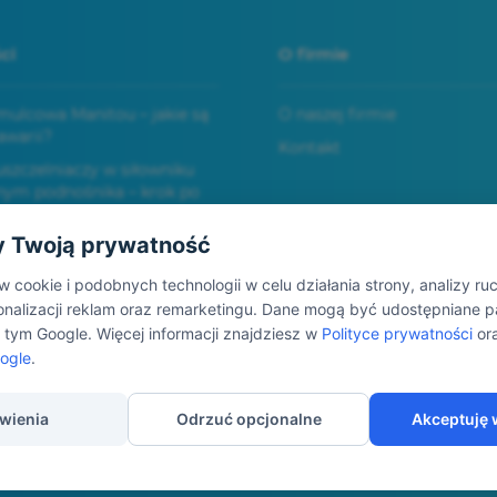
ci
O firmie
ulcowa Manitou – jakie są
O naszej firmie
awarii?
Kontakt
zczelniaczy w siłowniku
nym podnośnika – krok po
 Twoją prywatność
auliczny wózka widłowego –
e awarie
cookie i podobnych technologii w celu działania strony, analizy ru
sonalizacji reklam oraz remarketingu. Dane mogą być udostępniane 
tym Google. Więcej informacji znajdziesz w
Polityce prywatności
or
ogle
.
wienia
Odrzuć opcjonalne
Akceptuję 
ie prawa zastrzeżone.