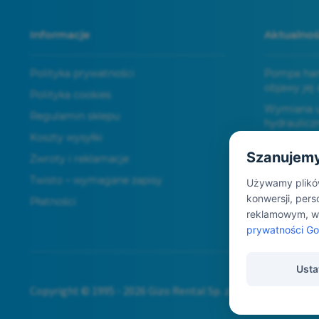
Informacje
Aktualnoś
Polityka prywatności
Pompa ham
objawy jej 
Polityka cookies
Wymiana us
Regulamin sklepu
hydraulicz
Koszty wysyłki
kroku
Szanujemy
Zwroty i reklamacje
Układ hydr
najczęstsz
Twisto – wymagane zapisy
Używamy plików 
konwersji, per
Płatności
reklamowym, w 
prywatności Go
Usta
Copyright © 1995 - 2026 Gizo Rental Sp. z o.o. Sp. k. Wszelk